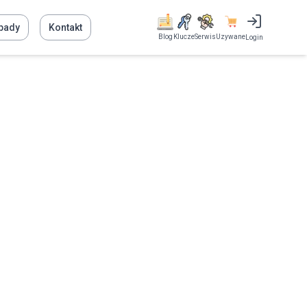
pady
Kontakt
Blog
Klucze
Serwis
Uzywane
Login